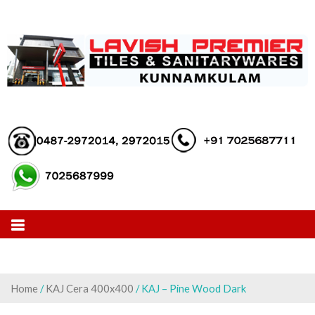
Skip
to
content
Home
/
KAJ Cera 400x400
/ KAJ – Pine Wood Dark